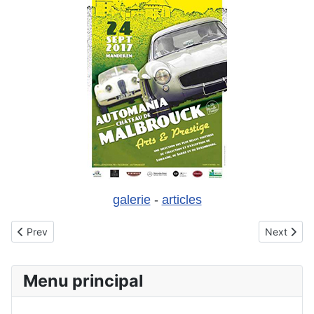
galerie
-
articles
Previous article: 01 mai 2018 - Cité de l'automobile - Collection
Next artic
Prev
Next
Menu principal